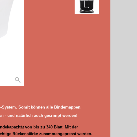
de-System. Somit können alle Bindemappen,
n - und natürlich auch gecrimpt werden!
ndekapazität von bis zu 340 Blatt. Mit der
ichtige Rückenstärke zusammengepresst werden.