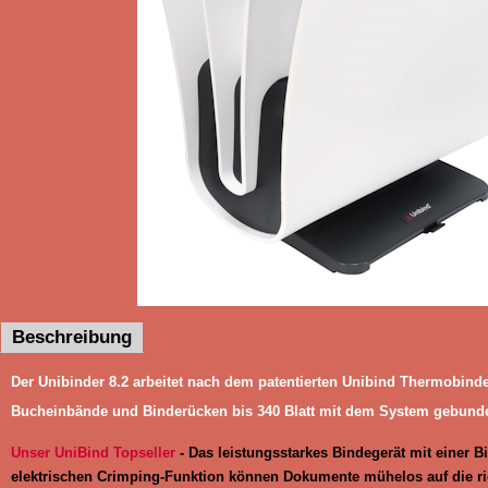
Beschreibung
Der Unibinder 8.2 arbeitet nach dem patentierten Unibind Thermobin
Bucheinbände und Binderücken bis 340 Blatt mit dem System gebunde
Unser UniBind Topseller
- Das leistungsstarkes Bindegerät mit einer Bi
elektrischen Crimping-Funktion können Dokumente mühelos auf die r