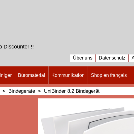
 Discounter !!
Über uns
Datenschutz
iniger
Büromaterial
Kommunikation
Shop en français
>
Bindegeräte
>
UniBinder 8.2 Bindegerät