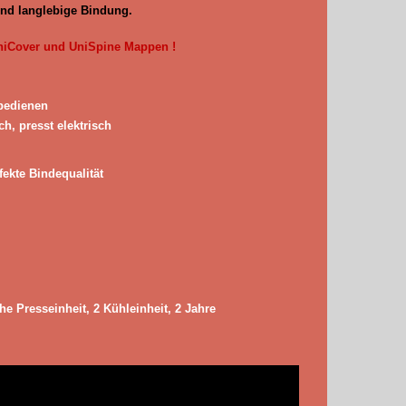
und langlebige Bindung.
UniCover und UniSpine Mappen !
 bedienen
h, presst elektrisch
fekte Bindequalität
che Presseinheit, 2 Kühleinheit, 2 Jahre