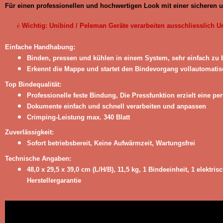
Für einen professionellen und hochwertigen Look mit einer sicheren 
è
Wichtig: Unibind / Peleman Geräte verarbeiten ausschliesslich 
Einfache Handhabung:
Binden, pressen und kühlen in einem System, sehr einfach zu
Erkennt die Mappe und startet den Bindevorgang vollautomatisc
Top Bindequalität:
Professionelle feste Bindung, Die Pressfunktion erzielt eine per
Dokumente einfach und schnell verarbeiten und anpassen
Crimping-Leistung max. 340 Blatt
Zuverlässigkeit:
Sofort betriebsbereit, Keine Aufwärmzeit, Wartungsfrei
Technische Angaben:
48,0 x 29,5 x 39,0 cm (L/H/B), 11,5 kg, 1 Bindeeinheit, 1 elektris
Herstellergarantie