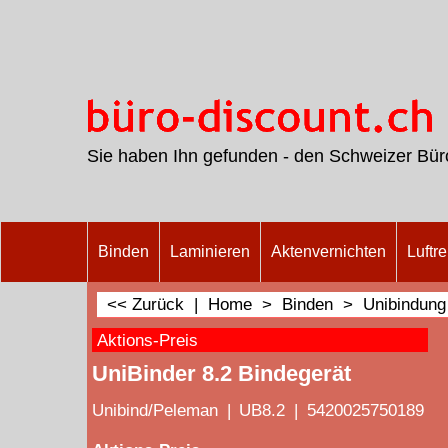
Sie haben Ihn gefunden - den Schweizer Büro
Binden
Laminieren
Aktenvernichten
Luftre
<< Zurück
|
Home
>
Binden
>
Unibindung
Aktions-Preis
UniBinder 8.2 Bindegerät
Unibind/Peleman
UB8.2
5420025750189