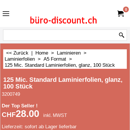
0
<< Zurück
|
Home
>
Laminieren
>
Laminierfolien
>
A5 Format
>
125 Mic. Standard Laminierfolien, glanz, 100 Stück
125 Mic. Standard Laminierfolien, glanz,
100 Stück
3200749
Der Top Seller !
28.00
CHF
inkl. MWST
Lieferzeit:
sofort ab Lager lieferbar