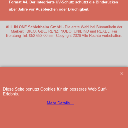
Format A4. Der Integrierte UV-Schutz schützt die Binderücken
über Jahre vor Ausbleichen oder Brüchigkeit.
ALL IN ONE Schleitheim GmbH
- Die erste Wahl bei Büroartikeln der
Marken: IBICO, GBC, RENZ, NOBO, UNIBIND und REXEL. Für
Beratung Tel. 052 682 00 55 - Copyright 2026 Alle Rechte vorbehalten.
WebShop erstellt mit
ShopFactory Shop
Software.
Diese Seite benutzt Cookies für ein besseres Web Surf-
Erlebnis.
Mehr Details ...