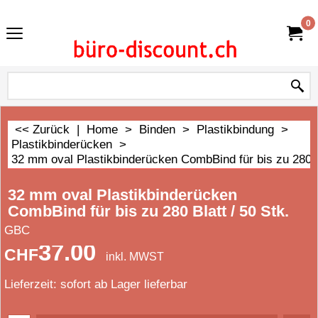
0
<< Zurück
|
Home
>
Binden
>
Plastikbindung
>
Plastikbinderücken
>
32 mm oval Plastikbinderücken CombBind für bis zu 280 Bl
32 mm oval Plastikbinderücken
CombBind für bis zu 280 Blatt / 50 Stk.
GBC
37.00
CHF
inkl. MWST
Lieferzeit:
sofort ab Lager lieferbar